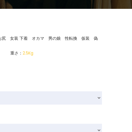
尻 女装 下着 オカマ 男の娘 性転換 仮装 偽
重さ：
2.5Kg