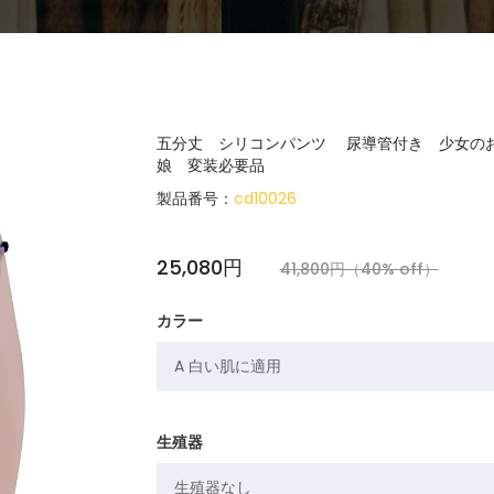
五分丈 シリコンパンツ 尿導管付き 少女のお
娘 変装必要品
製品番号：
cd10026
25,080円
41,800円（40% off）
カラー
生殖器