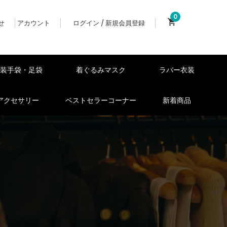
0
せ
アカウント
ログイン / 新規会員登録
女装手袋・足袋
着ぐるみマスク
ラバー衣装
アクセサリー
ベストセラーコーナー
新着商品