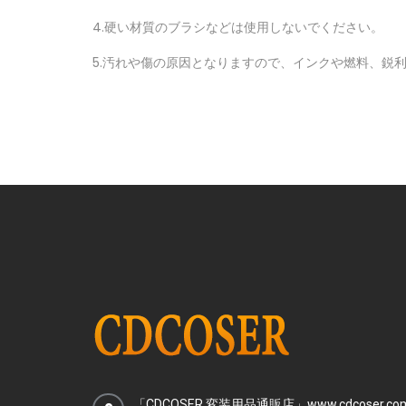
4.硬い材質のブラシなどは使用しないでください。
5.汚れや傷の原因となりますので、インクや燃料、鋭
「CDCOSER 変装用品通販店」www.cdcoser.co