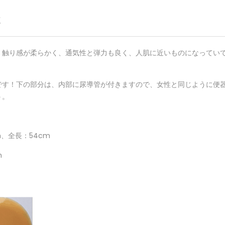
く
。触り感が柔らかく、通気性と弾力も良く、人肌に近いものになってい
です！下の部分は、内部に尿導管が付きますので、女性と同じように便
う。
m、
全長：
54cm
m