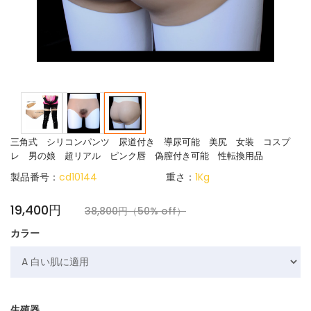
三角式 シリコンパンツ 尿道付き 導尿可能 美尻 女装 コスプ
レ 男の娘 超リアル ピンク唇 偽膣付き可能 性転換用品
製品番号：
cd10144
重さ：
1Kg
19,400円
38,800円（50% off）
カラー
生殖器