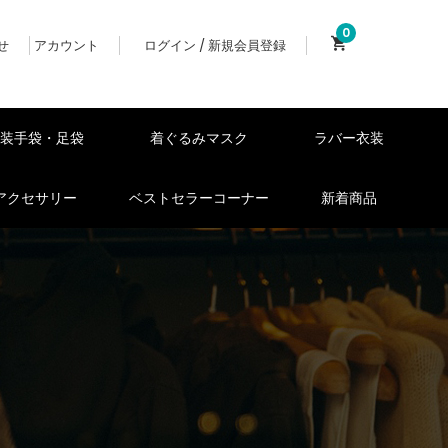
0
せ
アカウント
ログイン / 新規会員登録
女装手袋・足袋
着ぐるみマスク
ラバー衣装
アクセサリー
ベストセラーコーナー
新着商品