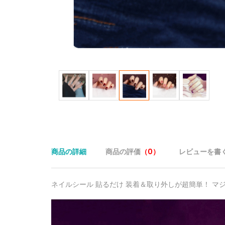
商品の詳細
商品の評価
（0）
レビューを書
ネイルシール 貼るだけ 装着＆取り外しが超簡単！ マジ