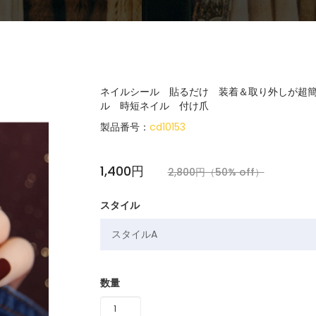
ネイルシール 貼るだけ 装着＆取り外しが超簡
ル 時短ネイル 付け爪
製品番号：
cd10153
1,400円
2,800円（50% off）
スタイル
数量