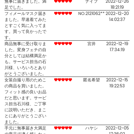
無事に届きました。満
ナイフ
2022-12-26
足でした。
18:21:19
フィメールマスク届き
NO.2121062**
2022-12-20
ました。早速着てみた
14:02:37
とすごく気に入ってま
す。買って良かったで
す。
商品無事に受け取りま
宮井
2022-12-19
した。変身フェチの自
17:34:19
分としては結構満足か
も。サービス担当の石
川様、いろいろとあり
がとうございました。
女装自撮り用のためこ
匿名希望
2022-12-15
の商品を買いました。
19:22:53
フィット感の良いお品
だと思います。サービ
ス担当石川様、ご丁寧
に説明いただき、まこ
とにありがとうござい
ました。
手元に無事届き大満足
ハヤシ
2022-12-05
の商品で凄く嬉しかっ
17:36:02