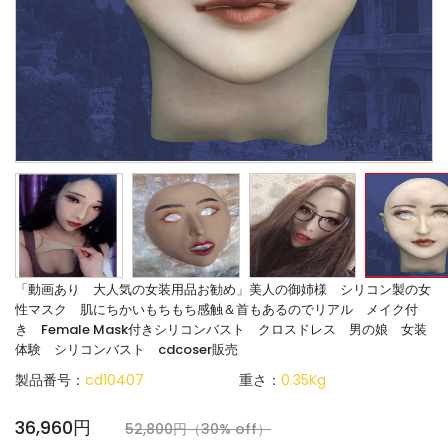
「動画あり 大人気の女装用品お勧め」美人の御姉様 シリコン製の女
性マスク 肌にちかいもちもち感触＆首もあるのでリアル メイク付
き Female Mask付きシリコンバスト クロスドレス 男の娘 女装
体験 シリコンバスト cdcoser販売
製品番号：
cd10407
重さ：
0.35Kg
36,960円
52,800円（30% off）