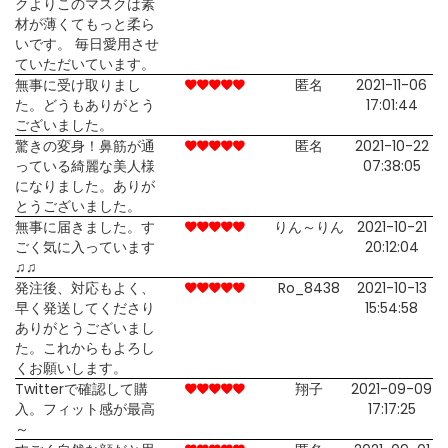
クよりこのマスクは素
材が薄くてもっと柔ら
いです。 毎日愛用させ
ていただいています。
無事に受け取りまし
匿名
2021-11-06
た。どうもありがとう
17:01:44
ございました。
驚きの変身！鼻筋が通
匿名
2021-10-22
っている綺麗な美人様
07:38:05
になりました。ありが
とうございました。
無事に届きました。す
りん～りん
2021-10-21
ごく気に入っています
20:12:04
♫♫
発注後、対応もよく、
Ro_8438
2021-10-13
早く発送してくださり
15:54:58
ありがとうございまし
た。これからもよろし
くお願いします。
Twitterで確認して購
翔子
2021-09-09
入。フィット感が最高
17:17:25
～