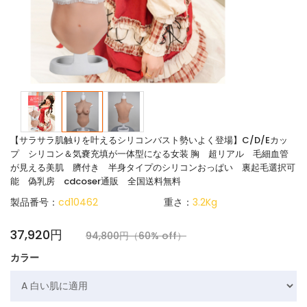
【サラサラ肌触りを叶えるシリコンバスト勢いよく登場】C/D/Eカッ
プ シリコン＆気嚢充填が一体型になる女装 胸 超リアル 毛細血管
が見える美肌 臍付き 半身タイプのシリコンおっぱい 裏起毛選択可
能 偽乳房 cdcoser通販 全国送料無料
製品番号：
cd10462
重さ：
3.2Kg
37,920円
94,800円（60% off）
カラー