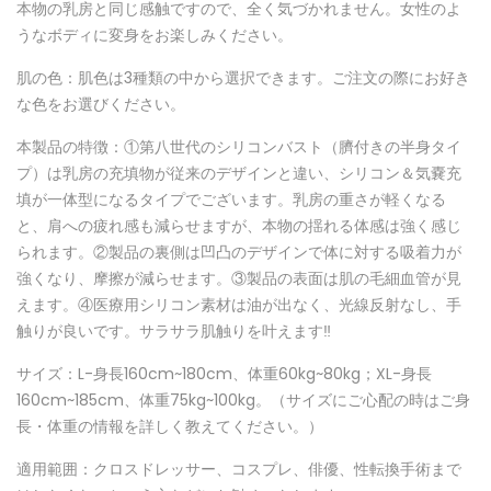
本物の乳房と同じ感触ですので、全く気づかれません。女性のよ
うなボディに変身をお楽しみください。
肌の色：肌色は3種類の中から選択できます。ご注文の際にお好き
な色をお選びください。
本製品の特徴：①第八世代のシリコンバスト（臍付きの半身タイ
プ）は乳房の充填物が従来のデザインと違い、シリコン＆気嚢充
填が一体型になるタイプでございます。乳房の重さが軽くなる
と、肩への疲れ感も減らせますが、本物の揺れる体感は強く感じ
られます。②製品の裏側は凹凸のデザインで体に対する吸着力が
強くなり、摩擦が減らせます。③製品の表面は肌の毛細血管が見
えます。④医療用シリコン素材は油が出なく、光線反射なし、手
触りが良いです。サラサラ肌触りを叶えます‼
サイズ：L-身長160cm~180cm、体重60kg~80kg；XL-身長
160cm~185cm、体重75kg~100kg。（サイズにご心配の時はご身
長・体重の情報を詳しく教えてください。）
適用範囲：クロスドレッサー、コスプレ、俳優、性転換手術まで