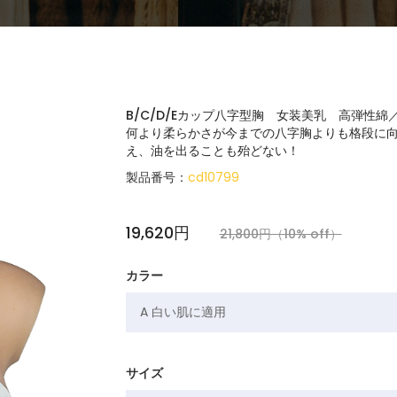
B/C/D/Eカップ八字型胸 女装美乳 高弾性
何より柔らかさが今までの八字胸よりも格段に向
え、油を出ることも殆どない！
製品番号：
cd10799
19,620円
21,800円（10% off）
カラー
サイズ