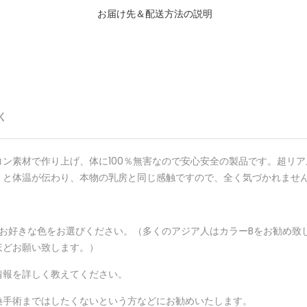
お届け先＆配送方法の説明
く
ン素材で作り上げ、体に100％無害なので安心安全の製品です。超リ
くと体温が伝わり、本物の乳房と同じ感触ですので、全く気づかれませ
はお好きな色をお選びください。（多くのアジア人はカラーBをお勧め致
ほどお願い致します。）
情報を詳しく教えてください。
換手術まではしたくないという方などにお勧めいたします。