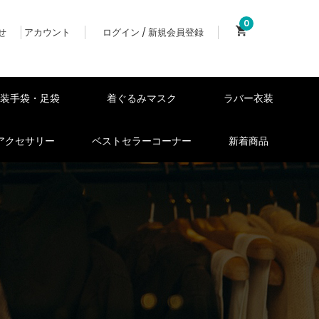
0
せ
アカウント
ログイン / 新規会員登録
女装手袋・足袋
着ぐるみマスク
ラバー衣装
アクセサリー
ベストセラーコーナー
新着商品