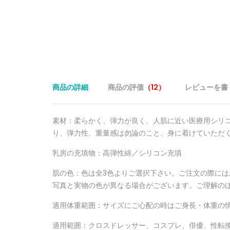
商品の詳細
商品の評価
（12）
レビューを書
素材：柔らかく、弾力が良く、人肌に近い医療用シリコ
り、弾力性、重量感は勿論のこと、身に着けていただ
乳房の充填物：高弾性綿／シリコン充填
肌の色：色は全3色よりご選択下さい。ご注文の際に
写真と実物の色が異なる場合がございます。ご理解の
適用体重範囲：サイズにご心配の時はご身長・体重の
適用範囲：クロスドレッサー、コスプレ、俳優、性転