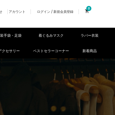
0
せ
アカウント
ログイン / 新規会員登録
女装手袋・足袋
着ぐるみマスク
ラバー衣装
アクセサリー
ベストセラーコーナー
新着商品