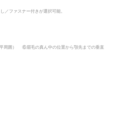
無し／ファスナー付きが選択可能。
平周囲） ⑥眉毛の真ん中の位置から顎先までの垂直