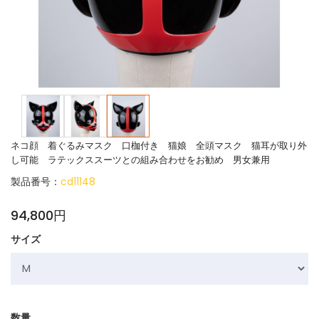
ネコ顔 着ぐるみマスク 口枷付き 猫娘 全頭マスク 猫耳が取り外
し可能 ラテックススーツとの組み合わせをお勧め 男女兼用
製品番号：
cd11148
94,800円
サイズ
数量