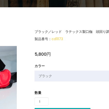
ブラック／レッド ラテックス製口枷 頭回り調節
製品番号：
cd11173
5,800円
カラー
数量