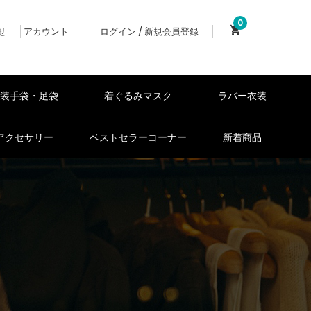
0
せ
アカウント
ログイン / 新規会員登録
女装手袋・足袋
着ぐるみマスク
ラバー衣装
アクセサリー
ベストセラーコーナー
新着商品