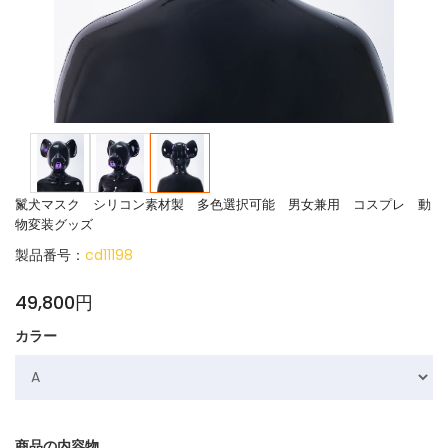
鬣犬マスク シリコン素材製 多色選択可能 男女兼用 コスプレ 動
物変装グッズ
製品番号：
cd11198
49,800円
カラー
商品の内容物