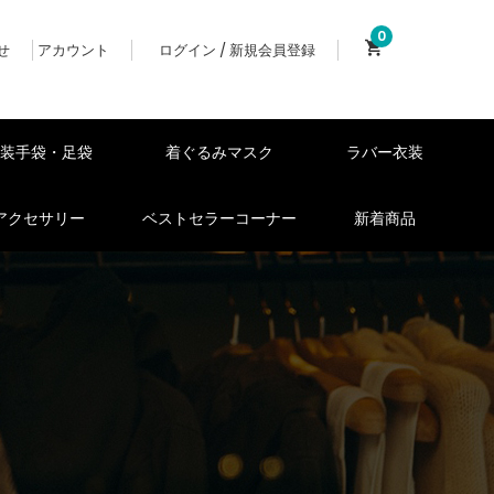
0
せ
アカウント
ログイン / 新規会員登録
女装手袋・足袋
着ぐるみマスク
ラバー衣装
アクセサリー
ベストセラーコーナー
新着商品