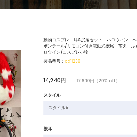
動物コスプレ 耳&尻尾セット ハロウィン ヘ
ボンテール/リモコン付き電動式獣尾 萌え ふ
ロウイン/コスプレ小物
製品番号：
cd11238
14,240円
17,800円（20% off）
スタイル
獣耳